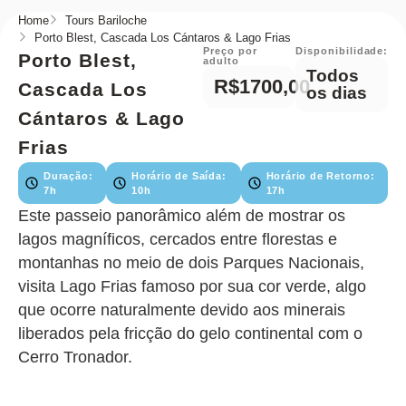
Home
Tours Bariloche
Porto Blest, Cascada Los Cántaros & Lago Frias
Preço por
Disponibilidade:
Porto Blest,
adulto
Todos
R$1700,00
Cascada Los
os dias
Cántaros & Lago
Frias
Duração:
Horário de Saída:
Horário de Retorno:
7h
10h
17h
Este passeio panorâmico além de mostrar os
lagos magníficos, cercados entre florestas e
montanhas no meio de dois Parques Nacionais,
visita Lago Frias famoso por sua cor verde, algo
que ocorre naturalmente devido aos minerais
liberados pela fricção do gelo continental com o
Cerro Tronador.