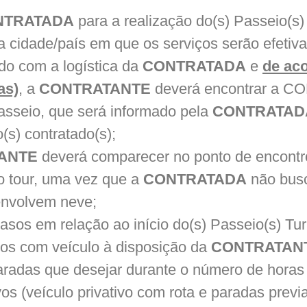
TRATADA
para a realização do(s) Passeio(s) 
a cidade/país em que os serviços serão efetiv
do com a logística da
CONTRATADA
e
de ac
as)
, a
CONTRATANTE
deverá encontrar a C
passeio, que será informado pela
CONTRATAD
o(s) contratado(s);
ANTE
deverá comparecer no ponto de encontr
o tour, uma vez que a
CONTRATADA
não busc
envolvem neve;
asos em relação ao início do(s) Passeio(s) Turí
seios com veículo à disposição da
CONTRATAN
e paradas que desejar durante o número de hora
vos (veículo privativo com rota e paradas previa