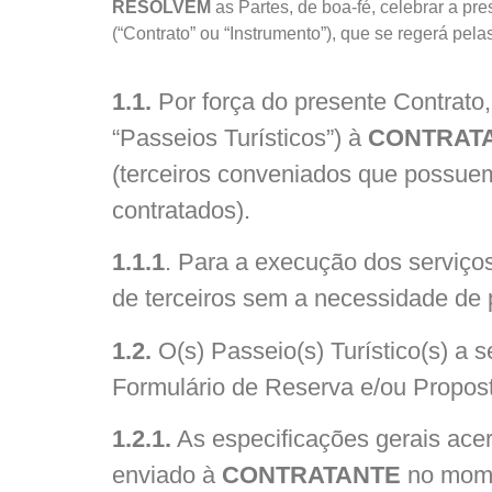
RESOLVEM
as Partes, de boa-fé, celebrar a pr
(“Contrato” ou “Instrumento”), que se regerá pel
1.1.
Por força do presente Contrato
“Passeios Turísticos”) à
CONTRAT
(terceiros conveniados que possuem 
contratados).
1.1.1
. Para a execução dos serviço
de terceiros sem a necessidade de 
1.2.
O(s) Passeio(s) Turístico(s) a s
Formulário de Reserva e/ou Propos
1.2.1.
As especificações gerais acerc
enviado à
CONTRATANTE
no mome