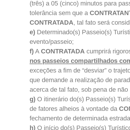
(três) a 05 (cinco) minutos para pa
tolerância sem que a
CONTRATAN
CONTRATADA
, tal fato será con
e)
Determinado(s) Passeio(s) Turísti
evento/passeio;
f)
A
CONTRATADA
cumprirá rigoro
nos passeios compartilhados com
exceções a fim de “desviar” o trajet
que demande a realização de parada
acerca de tal fato, sob pena de não 
g)
O itinerário do(s) Passeio(s) Tur
de fatores alheios à vontade da
CO
fechamento de determinada estrada 
h)
O início do(s) Passeio(s) Turísti