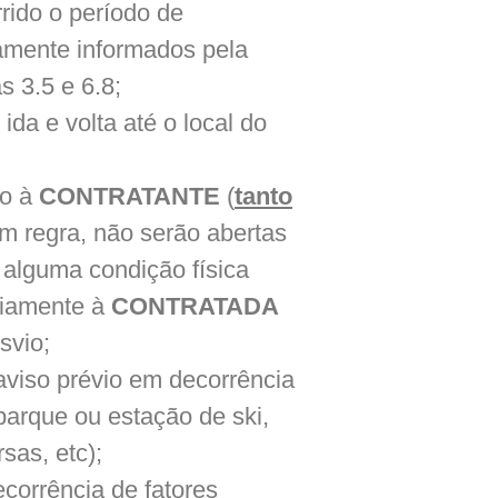
rrido o período de
iamente informados pela
s 3.5 e 6.8;
ida e volta até o local do
do à
CONTRATANTE
(
tanto
m regra, não serão abertas
alguma condição física
viamente à
CONTRATADA
svio;
 aviso prévio em decorrência
arque ou estação de ski,
sas, etc);
ecorrência de fatores