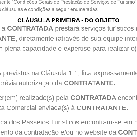
esente “Condições Gerais de Prestação de Serviços de Turismo”
as cláusulas e condições a seguir enumeradas.
CLÁUSULA PRIMEIRA - DO OBJETO
, a
CONTRATADA
prestará serviços turísticos 
ANTE
, diretamente (através de sua equipe inte
plena capacidade e expertise para realizar o(
s previstos na Cláusula 1.1, fica expressamen
prévia autorização da
CONTRATANTE.
er(em) realizado(s) pela
CONTRATAD
A encont
ta Comercial enviada(s) à
CONTRATANTE.
a dos Passeios Turísticos encontram-se em mate
nto da contratação e/ou no website da
CONT