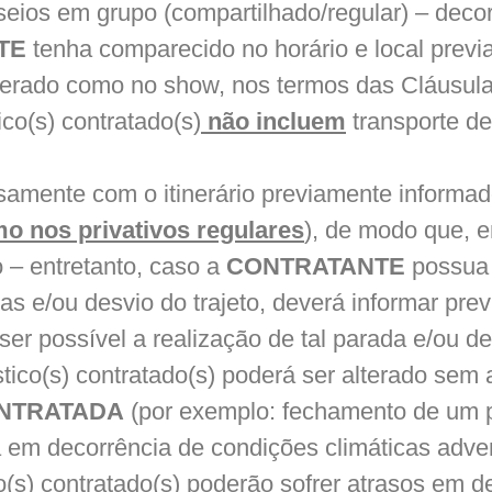
sseios em grupo (compartilhado/regular) – deco
TE
tenha comparecido no horário e local prev
siderado como no show, nos termos das Cláusula
co(s) contratado(s)
não incluem
transporte de 
samente com o itinerário previamente informa
o nos privativos regulares
), de modo que, e
o – entretanto, caso a
CONTRATANTE
possua 
s e/ou desvio do trajeto, deverá informar pre
ser possível a realização de tal parada e/ou de
ístico(s) contratado(s) poderá ser alterado sem
NTRATADA
(por exemplo: fechamento de um p
em decorrência de condições climáticas adver
co(s) contratado(s) poderão sofrer atrasos em d