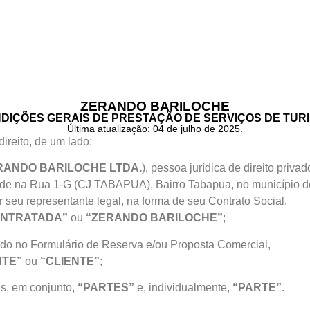
ZERANDO BARILOCHE
DIÇÕES GERAIS DE PRESTAÇÃO DE SERVIÇOS DE TUR
Última atualização: 04 de julho de 2025.
ireito, de um lado:
RANDO BARILOCHE LTDA.
), pessoa jurídica de direito privad
ede na Rua 1-G (CJ TABAPUA), Bairro Tabapua, no município d
seu representante legal, na forma de seu Contrato Social,
ONTRATADA”
ou
“ZERANDO BARILOCHE”
;
cado no Formulário de Reserva e/ou Proposta Comercial,
TE”
ou
“CLIENTE”
;
, em conjunto,
“PARTES”
e, individualmente,
“PARTE”
.