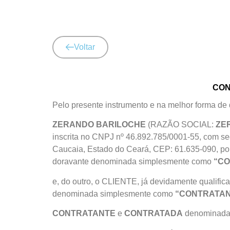
Voltar
CON
Pelo presente instrumento e na melhor forma de d
ZERANDO BARILOCHE
(RAZÃO SOCIAL:
ZE
inscrita no CNPJ nº 46.892.785/0001-55, com s
Caucaia, Estado do Ceará, CEP: 61.635-090, por 
doravante denominada simplesmente como
“C
e, do outro, o CLIENTE, já devidamente qualifi
denominada simplesmente como
“CONTRATAN
CONTRATANTE
e
CONTRATADA
denominadas