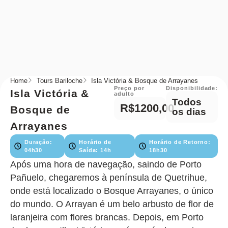
Home
Tours Bariloche
Isla Victória & Bosque de Arrayanes
Preço por
Disponibilidade:
Isla Victória &
adulto
Todos
R$1200,00
Bosque de
os dias
Arrayanes
Duração:
Horário de
Horário de Retorno:
04h30
Saída: 14h
18h30
Após uma hora de navegação, saindo de Porto
Pañuelo, chegaremos à península de Quetrihue,
onde está localizado o Bosque Arrayanes, o único
do mundo. O Arrayan é um belo arbusto de flor de
laranjeira com flores brancas. Depois, em Porto