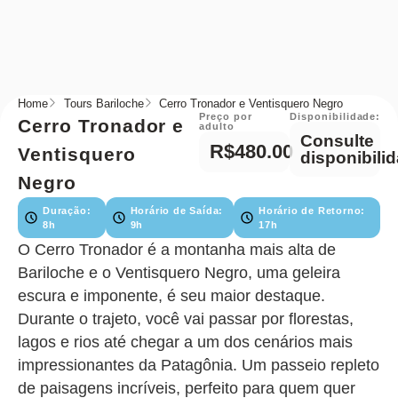
Home
Tours Bariloche
Cerro Tronador e Ventisquero Negro
Preço por
Disponibilidade:
Cerro Tronador e
adulto
Consulte
R$480.00
Ventisquero
disponibili
Negro
Duração:
Horário de Saída:
Horário de Retorno:
8h
9h
17h
O Cerro Tronador é a montanha mais alta de
Bariloche e o Ventisquero Negro, uma geleira
escura e imponente, é seu maior destaque.
Durante o trajeto, você vai passar por florestas,
lagos e rios até chegar a um dos cenários mais
impressionantes da Patagônia. Um passeio repleto
de paisagens incríveis, perfeito para quem quer