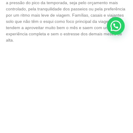
a pressão do pico da temporada, seja pelo orçamento mais
controlado, pela tranquilidade dos passeios ou pela preferência
por um ritmo mais leve de viagem. Famílias, casais e viajantes
solo que não têm o esqui como foco principal da viagem
tendem a aproveitar muito bem o mês e saem com uma
experiência completa e sem o estresse dos demais meses de
alta.
Para quem o esqui é a prioridade absoluta, junho pode ser
arriscado dependendo das condições de neve do ano. Nesse
caso, a recomendação é monitorar a previsão com
antecedência e, se possível, planejar a viagem para o final do
mês, quando as chances de neve acumulada e pistas abertas
são bem maiores do que no início de junho.