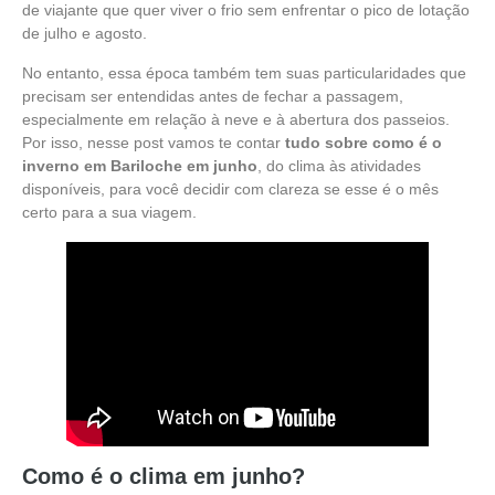
de viajante que quer viver o frio sem enfrentar o pico de lotação
de julho e agosto.
No entanto, essa época também tem suas particularidades que
precisam ser entendidas antes de fechar a passagem,
especialmente em relação à neve e à abertura dos passeios.
Por isso, nesse post vamos te contar
tudo sobre como é o
inverno em Bariloche em junho
, do clima às atividades
disponíveis, para você decidir com clareza se esse é o mês
certo para a sua viagem.
Como é o clima em junho?