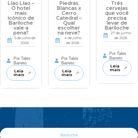
Llao Llao –
Piedras
Três
O hotel
Blancas x
cervejas
mais
Cerro
que você
icônico de
Catedral –
precisa
Bariloche
Qual
levar de
vale a
escolher
Bariloche
pena?
na neve?
27 de junho
5 de julho de
4 de julho
de 2026
2026
de 2026
Por Tales
Barreto
Por Tales
Por Tales
Barreto
Barreto
Leia
mais
Leia
Leia
mais
mais
Bariloche