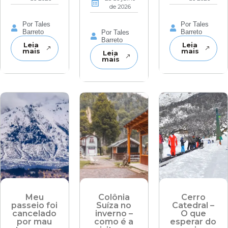
de 2026
Por Tales
Por Tales
Barreto
Barreto
Por Tales
Barreto
Leia
Leia
mais
mais
Leia
mais
Meu
Colônia
Cerro
passeio foi
Suíza no
Catedral –
cancelado
inverno –
O que
por mau
como é a
esperar do