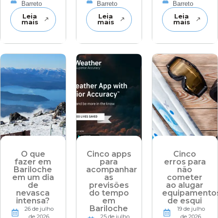
Barreto
Barreto
Barreto
Leia
Leia
Leia
mais
mais
mais
O que
Cinco apps
Cinco
fazer em
para
erros para
Bariloche
acompanhar
não
em um dia
as
cometer
de
previsões
ao alugar
nevasca
do tempo
equipamento
intensa?
em
de esqui
Bariloche
26 de julho
19 de julho
de 2026
25 de julho
de 2026