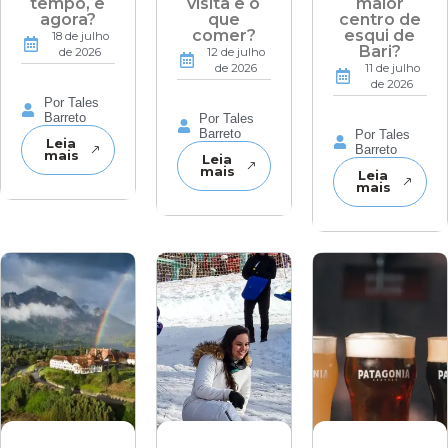
tempo, e
visita e o
maior
agora?
que
centro de
comer?
esqui de
18 de julho
Bari?
de 2026
12 de julho
de 2026
11 de julho
de 2026
Por Tales
Barreto
Por Tales
Barreto
Por Tales
Leia
Barreto
mais
Leia
mais
Leia
mais