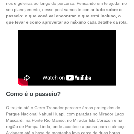
rios e geleiras ao longo do percurso. Pensando em te ajudar no
seu planejamento, nesse post vamos te contar t
udo sobre o
passeio: o que você vai encontrar, o que está incluso, o
que levar e como aproveitar ao máximo
cada detalhe da rota.
Como é o passeio?
O trajeto até o Cerro Tronador percorre áreas protegidas do
Parque Nacional Nahuel Huapi, com paradas no Mirador Lago
Mascardi, na Ponte Río Manso, no Mirador Isla Corazón e na
região de Pampa Linda, onde acontece a pausa para o almoço.
A viagem até a base da montanha leva cerca de duas horas,