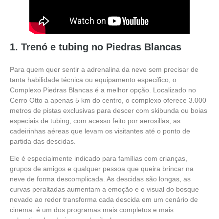
1. Trenó e tubing no Piedras Blancas
Para quem quer sentir a adrenalina da neve sem precisar de
tanta habilidade técnica ou equipamento específico, o
Complexo Piedras Blancas é a melhor opção. Localizado no
Cerro Otto a apenas 5 km do centro, o complexo oferece 3.000
metros de pistas exclusivas para descer com skibunda ou boias
especiais de tubing, com acesso feito por aerosillas, as
cadeirinhas aéreas que levam os visitantes até o ponto de
partida das descidas.
Ele é especialmente indicado para famílias com crianças,
grupos de amigos e qualquer pessoa que queira brincar na
neve de forma descomplicada. As descidas são longas, as
curvas peraltadas aumentam a emoção e o visual do bosque
nevado ao redor transforma cada descida em um cenário de
cinema. é um dos programas mais completos e mais