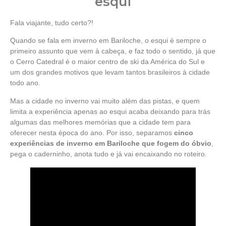
esqui
Fala viajante, tudo certo?!
Quando se fala em inverno em Bariloche, o esqui é sempre o
primeiro assunto que vem à cabeça, e faz todo o sentido, já que
o Cerro Catedral é o maior centro de ski da América do Sul e
um dos grandes motivos que levam tantos brasileiros à cidade
todo ano.
Mas a cidade no inverno vai muito além das pistas, e quem
limita a experiência apenas ao esqui acaba deixando para trás
algumas das melhores memórias que a cidade tem para
oferecer nesta época do ano. Por isso, separamos
cinco
experiências de inverno em Bariloche que fogem do óbvio
,
pega o caderninho, anota tudo e já vai encaixando no roteiro.