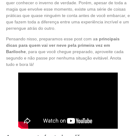
quer conhecer o inverno de verdade. Porém, apesar de toda a
magia que envolve esse momento, existe uma série de coisas
práticas que quase ninguém te conta antes de você embarcar, e
que fazem toda a diferença entre uma experiência incrível e um
perrengue atrás do outro.
Pensando nisso, preparamos esse post com a
s principais
dicas para quem vai ver neve pela primeira vez em
Bariloche
, para que você chegue preparado, aproveite cada
segundo e não passe por nenhuma situação evitável. Anota
tudo e bora lá!