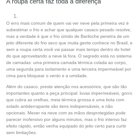
A roupa certa faz toda a diferença
O erro mais comum de quem vai ver neve pela primeira vez é
subestimar o frio e achar que qualquer casaco pesado resolve,
mas a verdade é que o frio úmido de Bariloche penetra de um
jeito diferente do frio seco que muita gente conhece no Brasil, e
sem a roupa certa você vai passar mais tempo dentro do hotel
do que aproveitando a neve lá fora. O segredo está no sistema
de camadas: uma primeira camada térmica colada ao corpo,
uma segunda para isolamento e uma terceira impermeável por
cima para bloquear o vento e a umidade.
Além do casaco, preste atenção nos acessórios, que são tão
importantes quanto a peça principal: luvas impermeáveis, gorro
que cubra as orelhas, meia térmica grossa e uma bota com
solado antiderrapante são itens indispensáveis, e não
opcionais. Mexer na neve com as mãos desprotegidas pode
parecer inofensivo por alguns minutos, mas o frio intenso faz
efeito rápido, então venha equipado do jeito certo para curtir
sem limitações.