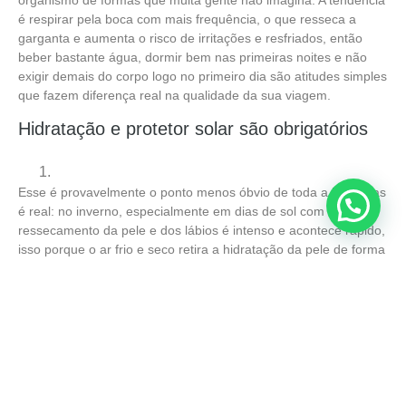
é respirar pela boca com mais frequência, o que resseca a
garganta e aumenta o risco de irritações e resfriados, então
beber bastante água, dormir bem nas primeiras noites e não
exigir demais do corpo logo no primeiro dia são atitudes simples
que fazem diferença real na qualidade da sua viagem.
Hidratação e protetor solar são obrigatórios
Esse é provavelmente o ponto menos óbvio de toda a lista, mas
é real: no inverno, especialmente em dias de sol com neve, o
ressecamento da pele e dos lábios é intenso e acontece rápido,
isso porque o ar frio e seco retira a hidratação da pele de forma
acelerada, e a reflexão da luz solar na neve aumenta
significativamente a exposição aos raios UV, algo que a maioria
das pessoas não associa a estação.
Por isso, protetor solar FPS 50 e hidratante labial são itens que
devem estar na sua mochila todos os dias, e não apenas
guardados na bolsa do hotel. Beber água regularmente também
é fundamental, porque o frio diminui a sensação de sede