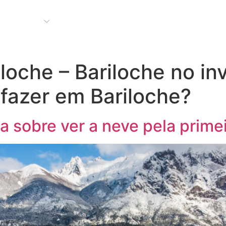
Bariloche
Buenos Aires
Nosso Blog
Compre seu 
loche – Bariloche no in
 fazer em Bariloche?
 sobre ver a neve pela prime