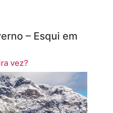
chip
verno – Esqui em
ira vez?