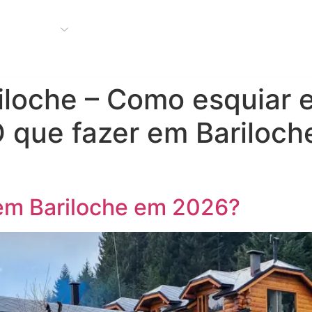
Bariloche
Buenos Aires
Nosso Blog
Compre seu 
iloche – Como esquiar 
O que fazer em Bariloc
em Bariloche em 2026?