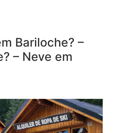
chip
em Bariloche? –
he? – Neve em