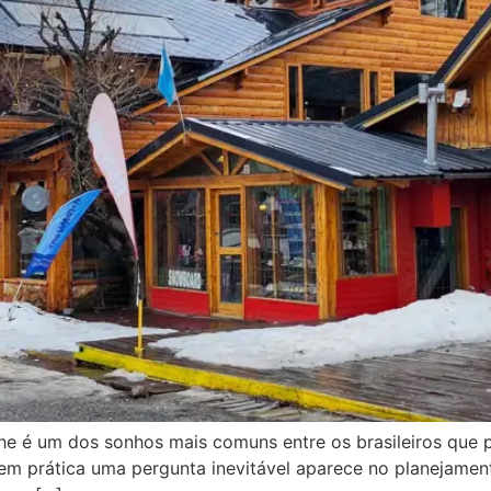
oche é um dos sonhos mais comuns entre os brasileiros que
m prática uma pergunta inevitável aparece no planejamento