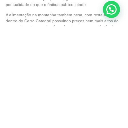
pontualidade do que o ônibus público lotado.
A alimentação na montanha também pesa, com restaurantes
dentro do Cerro Catedral possuindo preços bem mais altos do
que os do centro, por isso levar lanche e uma garrafa térmica
com bebida quente é uma estratégia que ajuda a controlar esse
gasto sem abrir mão do conforto durante o dia.
Vale a pena o investimento?