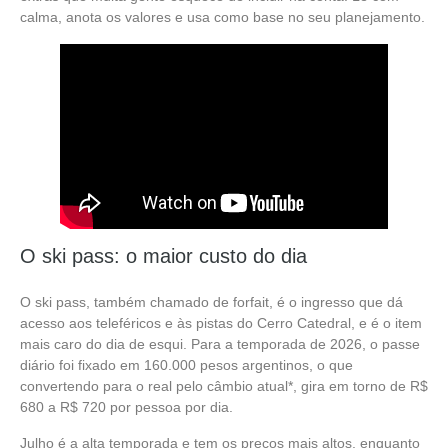
calma, anota os valores e usa como base no seu planejamento.
O ski pass: o maior custo do dia
O ski pass, também chamado de forfait, é o ingresso que dá
acesso aos teleféricos e às pistas do Cerro Catedral, e é o item
mais caro do dia de esqui. Para a temporada de 2026, o passe
diário foi fixado em 160.000 pesos argentinos, o que
convertendo para o real pelo câmbio atual*, gira em torno de R$
680 a R$ 720 por pessoa por dia.
Julho é a alta temporada e tem os preços mais altos, enquanto