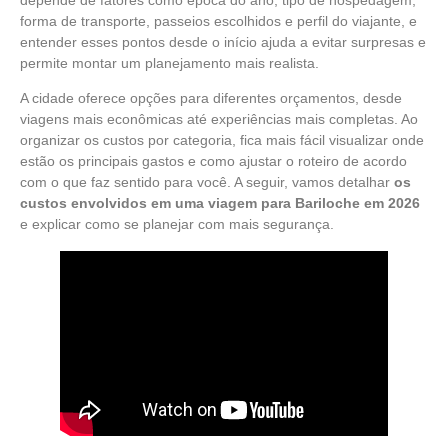
forma de transporte, passeios escolhidos e perfil do viajante, e
entender esses pontos desde o início ajuda a evitar surpresas e
permite montar um planejamento mais realista.
A cidade oferece opções para diferentes orçamentos, desde
viagens mais econômicas até experiências mais completas. Ao
organizar os custos por categoria, fica mais fácil visualizar onde
estão os principais gastos e como ajustar o roteiro de acordo
com o que faz sentido para você. A seguir, vamos detalhar
os
custos envolvidos em uma viagem para Bariloche em 2026
e explicar como se planejar com mais segurança.