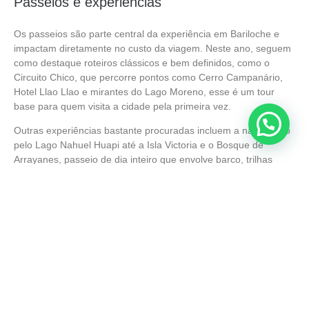
Passeios e experiências
Os passeios são parte central da experiência em Bariloche e
impactam diretamente no custo da viagem. Neste ano, seguem
como destaque roteiros clássicos e bem definidos, como o
Circuito Chico, que percorre pontos como Cerro Campanário,
Hotel Llao Llao e mirantes do Lago Moreno, esse é um tour
base para quem visita a cidade pela primeira vez.
Outras experiências bastante procuradas incluem a navegação
pelo Lago Nahuel Huapi até a Isla Victoria e o Bosque de
Arrayanes, passeio de dia inteiro que envolve barco, trilhas
leves e contato direto com a paisagem patagônica. Há ainda
passeios como o Cerro Otto, com acesso por teleférico e vista
panorâmica, e rotas de lagos mais distantes, como Lago
Gutiérrez e Lago Mascardi, que exigem transporte organizado e
ampliam o investimento diário, mas entregam experiências
completas.