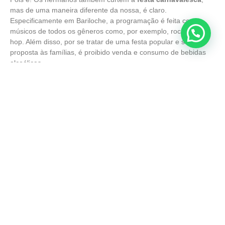
mas de uma maneira diferente da nossa, é claro.
Especificamente em Bariloche, a programação é feita com
músicos de todos os gêneros como, por exemplo, rock e hip
hop. Além disso, por se tratar de uma festa popular e social
proposta às famílias, é proibido venda e consumo de bebidas
alcoólicas.
Como de costume, no mês fevereiro, quando a festa é
realizada, as ruas da cidade se enchem de máscaras, fantasias
e dançarinos, trazendo uma explosão de cores. Esqueça a
tranquilidade das montanhas nevadas; durante o Carnaval,
Bariloche vibra ao som de bandas ao vivo, desfiles coloridos e
festas que duram a noite toda.
O evento também conta com diversas atividades, que incluem
desde competições de dança até workshops de percussão,
garantindo que haja diversão para todos. O
Carnaval de
Bariloche
é uma oportunidade perfeita para experimentar o
calor e a alegria da cultura argentina em seu estado mais puro
e festivo.
Agora me diz: Qual evento combina mais com você?