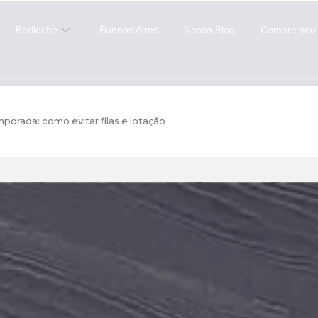
Bariloche
Buenos Aires
Nosso Blog
Compre seu 
mporada: como evitar filas e lotação