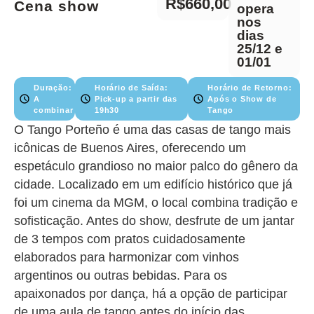
R$660,00
Cena show
opera
nos
dias
25/12 e
01/01
Duração:
Horário de Saída:
Horário de Retorno:
A
Pick-up a partir das
Após o Show de
combinar
19h30
Tango
O Tango Porteño é uma das casas de tango mais
icônicas de Buenos Aires, oferecendo um
espetáculo grandioso no maior palco do gênero da
cidade. Localizado em um edifício histórico que já
foi um cinema da MGM, o local combina tradição e
sofisticação. Antes do show, desfrute de um jantar
de 3 tempos com pratos cuidadosamente
elaborados para harmonizar com vinhos
argentinos ou outras bebidas. Para os
apaixonados por dança, há a opção de participar
de uma aula de tango antes do início das