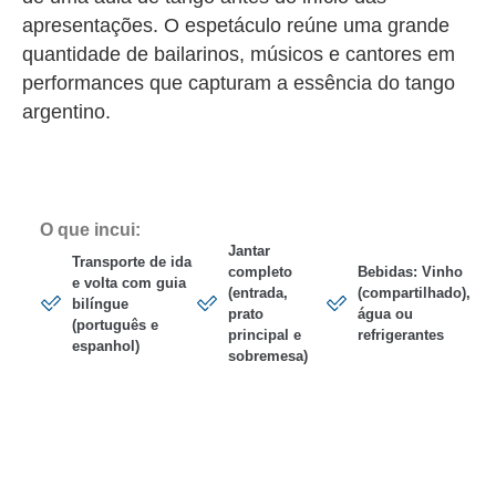
apresentações. O espetáculo reúne uma grande
quantidade de bailarinos, músicos e cantores em
performances que capturam a essência do tango
argentino.
O que incui:
Jantar
Transporte de ida
completo
Bebidas: Vinho
e volta com guia
(entrada,
(compartilhado),
bilíngue
prato
água ou
(português e
principal e
refrigerantes
espanhol)
sobremesa)