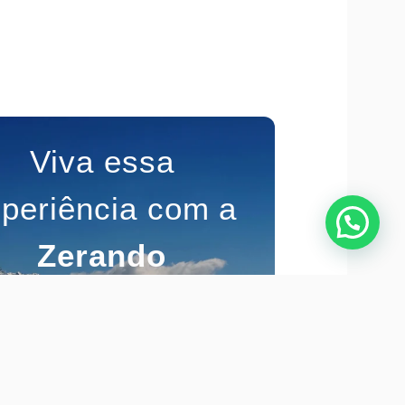
Viva essa
periência com a
Zerando
Bariloche.
 sua reserva