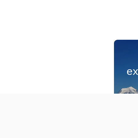
ex
Faça