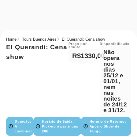
Home
Tours Buenos Aires
El Querandí: Cena show
Preço por
Disponibilidade:
El Querandí: Cena
adulto
Não
R$1330,00
show
opera
nos
dias
25/12 e
01/01,
nem
nas
noites
de 24/12
e 31/12.
Duração:
Horário de Saída:
Horário de Retorno:
A
Pick-up a partir das
Após o Show de
combinar.
20h
Tango.