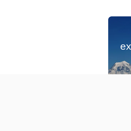
ex
Faça