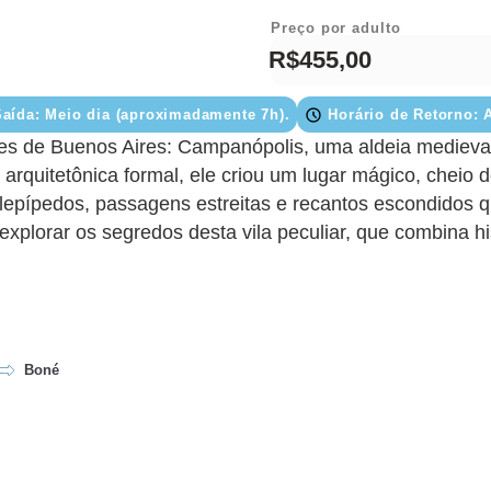
Preço por adulto
R$455,00
Saída: Meio dia (aproximadamente 7h).
Horário de Retorno: 
es de Buenos Aires: Campanópolis, uma aldeia medieval 
quitetônica formal, ele criou um lugar mágico, cheio d
alelepípedos, passagens estreitas e recantos escondidos
xplorar os segredos desta vila peculiar, que combina hist
Boné