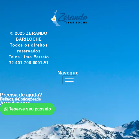
© 2025 ZERANDO
BARILOCHE
Todos os direitos
reservados
Tales Lima Barreto
32.401.706.0001-51
Navegue
Precisa de ajuda?
Política de privacidade
Termos e Condições
Atendimento
Reserve seu passeio