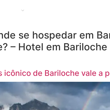
Bariloche
Buenos Aires
Nosso Blog
Compre seu 
Onde se hospedar em Ba
e? – Hotel em Bariloch
s icônico de Bariloche vale a 