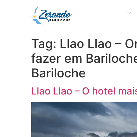
Sobre a Zerando
Tag:
Llao Llao – 
fazer em Bariloch
Bariloche
Llao Llao – O hotel mai