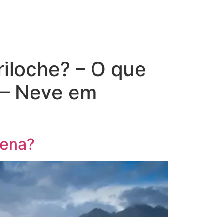
chip
riloche? – O que
e – Neve em
pena?