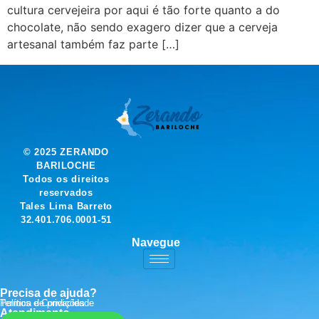
cultura cervejeira por aqui é tão forte quanto a do
chocolate, não sendo exagero dizer que a cerveja
artesanal também faz parte […]
© 2025 ZERANDO
BARILOCHE
Todos os direitos
reservados
Tales Lima Barreto
32.401.706.0001-51
Navegue
Precisa de ajuda?
Política de privacidade
Termos e Condições
Atendimento