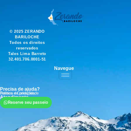
© 2025 ZERANDO
BARILOCHE
Todos os direitos
reservados
Tales Lima Barreto
32.401.706.0001-51
Navegue
Precisa de ajuda?
Política de privacidade
Termos e Condições
Atendimento
Reserve seu passeio