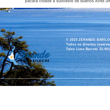
pacata cidade a sudoeste de Buenos Aires um
© 2025 ZERANDO BARIL
Todos os direitos reserv
Tales Lima Barreto 32.401