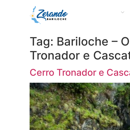
Sobre a Zerando
Tag:
Bariloche – O
Tronador e Cascat
Cerro Tronador e Casc