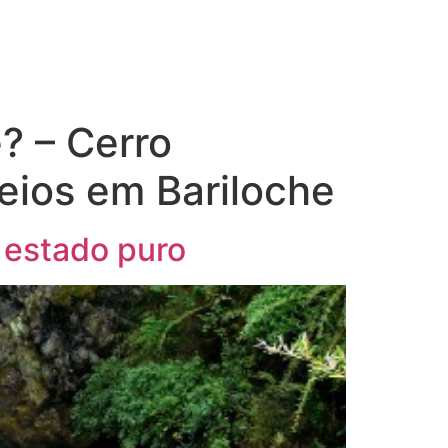
chip
? – Cerro
eios em Bariloche
 estado puro