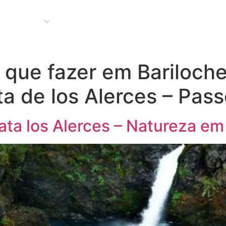
Bariloche
Buenos Aires
Nosso Blog
Compre seu 
 que fazer em Bariloche
a de los Alerces – Pass
ata los Alerces – Natureza em