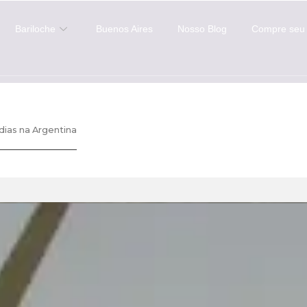
Bariloche
Buenos Aires
Nosso Blog
Compre seu 
 dias na Argentina