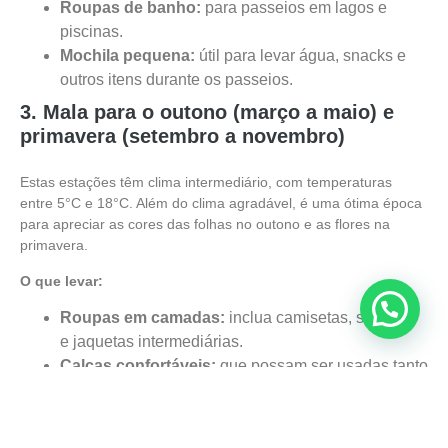
Roupas de banho:
para passeios em lagos e
piscinas.
Mochila pequena:
útil para levar água, snacks e
outros itens durante os passeios.
3. Mala para o outono (março a maio) e
primavera (setembro a novembro)
Estas estações têm clima intermediário, com temperaturas
entre 5°C e 18°C. Além do clima agradável, é uma ótima época
para apreciar as cores das folhas no outono e as flores na
primavera.
O que levar:
Roupas em camadas:
inclua camisetas, suéteres
e jaquetas intermediárias.
Calças confortáveis:
que possam ser usadas tanto
em caminhadas quanto em passeios urbanos.
Sapatos confortáveis:
para trilhas leves e
passeios em cidades.