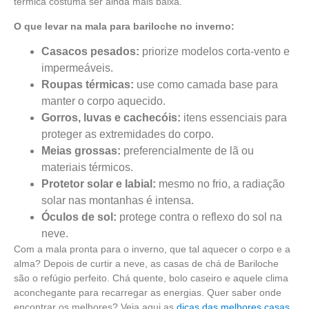
térmica costuma ser ainda mais baixa.
O que levar
na mala para bariloche no inverno
:
Casacos pesados:
priorize modelos corta-vento e
impermeáveis.
Roupas térmicas:
use como camada base para
manter o corpo aquecido.
Gorros, luvas e cachecóis:
itens essenciais para
proteger as extremidades do corpo.
Meias grossas:
preferencialmente de lã ou
materiais térmicos.
Protetor solar e labial:
mesmo no frio, a radiação
solar nas montanhas é intensa.
Óculos de sol:
protege contra o reflexo do sol na
neve.
Com a mala pronta para o inverno, que tal aquecer o corpo e a
alma? Depois de curtir a neve, as casas de chá de Bariloche
são o refúgio perfeito. Chá quente, bolo caseiro e aquele clima
aconchegante para recarregar as energias. Quer saber onde
encontrar os melhores? Veja aqui as
dicas das melhores casas